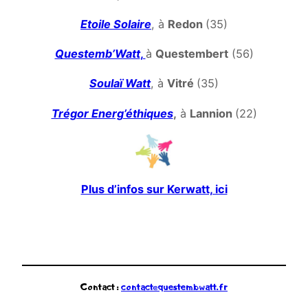
Etoile Solair
e
, à
Redon
(35)
Questemb’Watt
,
à
Questembert
(56)
S
oulaï W
att
, à
Vitré
(35)
Trégor Energ’éthiques
,
à
Lannion
(22)
Plus d’infos sur Kerwatt, ici
Contact :
contact@questembwatt.fr