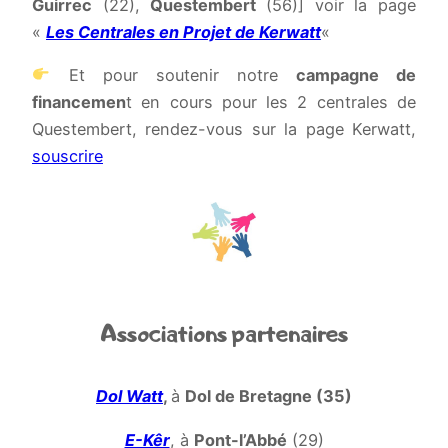
Guirrec
(22),
Questembert
(56)] voir la page
«
Les Centrales en Projet de Kerwatt
«
Et pour soutenir notre
campagne de
financemen
t en cours pour les 2 centrales de
Questembert, rendez-vous sur la page Kerwatt,
souscrire
Associations partenaires
Dol Watt
,
à
Dol de Bretagne (35)
E-Kêr
, à
Pont-l’Abbé
(29)